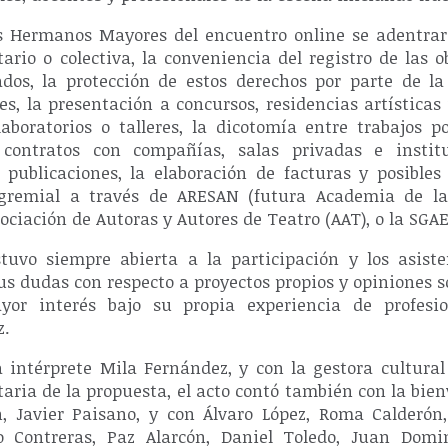
os Hermanos Mayores del encuentro online se adentra
tario o colectiva, la conveniencia del registro de las o
dos, la protección de estos derechos por parte de l
es, la presentación a concursos, residencias artísticas
aboratorios o talleres, la dicotomía entre trabajos p
s contratos con compañías, salas privadas e institu
 publicaciones, la elaboración de facturas y posibles 
 gremial a través de ARESAN (futura Academia de la
sociación de Autoras y Autores de Teatro (AAT), o la SGAE
stuvo siempre abierta a la participación y los asist
us dudas con respecto a proyectos propios y opiniones s
yor interés bajo su propia experiencia de profesi
z.
 intérprete Mila Fernández, y con la gestora cultura
taria de la propuesta, el acto contó también con la bie
n, Javier Paisano, y con Álvaro López, Roma Calderón
o Contreras, Paz Alarcón, Daniel Toledo, Juan Domin