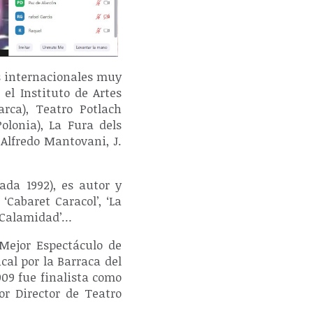
as internacionales muy
 el Instituto de Artes
rca), Teatro Potlach
olonia), La Fura dels
 Alfredo Mantovani, J.
da 1992), es autor y
Cabaret Caracol’, ‘La
el Calamidad’…
 Mejor Espectáculo de
al por la Barraca del
009 fue finalista como
r Director de Teatro