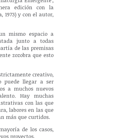
amaturgia Emergente',
mera edición con la
 1973) y con el autor,
n un mismo espacio a
astada junto a todas
partía de las premisas
uente zozobra que esto
trictamente creativo,
o puede llegar a ser
stos a muchos nuevos
alento. Hay muchas
strativas con las que
ra, labores en las que
an más que curtidos.
mayoría de los casos,
evos proyectos.