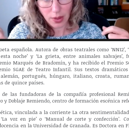
ta española. Autora de obras teatrales como ‘NN12’, ‘U
esta noche’ y ‘La grieta, entre animales salvajes’,
emio Marqués de Bradomín, y ha recibido el Premio S
emio SGAE de Teatro Infantil. Sus textos dramáticos
, alemán, portugués, húngaro, italiano, croata, rum
s de quince países.
 de las fundadoras de la compañía profesional Rem
o y Doblaje Remiendo, centro de formación escénica ref
ética, vinculada a la corriente La otra sentimentalidad
‘La voz en pie’ o ‘Manual de corte y confección’. C
 docencia en la Universidad de Granada. Es Doctora en F