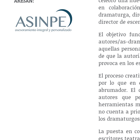
celebró una nue
ARESAN:
en colaboraci
dramaturga, dire
director de esce
El objetivo fu
autores/as-dra
aquellas persona
de que la autorí
provoca en los es
El proceso creat
por lo que en 
abrumador. El 
autores que p
herramientas má
no cuenta a prio
los dramaturgos
La puesta en co
escritores teatr