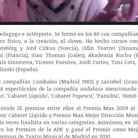
 pedagogo e intérprete. Se formó en los 80 con compañí
ro físico, a la creación, al clown. Ha hecho cursos con
tebörg y Jord Cirkus (Suecia), Odin Teatret (Dinama
assi (Francia), Sian Thomas (Gales), Akademia Ruchu (P
ís Sinisterra, Vicente Fuentes, Jordi Cortes, Toni Cots,
linski (España).
 compañías Cambaleo (Madrid 1982) y Laviebel (Grana
 28 espectáculos de la compañía andaluza mencionada: ‘
’, ‘Cabaret Líquido’, ‘Cabaret Popescu’, ‘Paradisi’, ‘Hot
tenido 25 premios entre ellos el Premio Max 2009 al
por Cabaret Líquido y Premio Max Mejor Dirección Music
is veces finalista en varias categorías. Asimismo, en 2
en los Premios de la ADE y ganó el Premio como Mejo
Premios de Teatro Musical de Madrid en 2010.