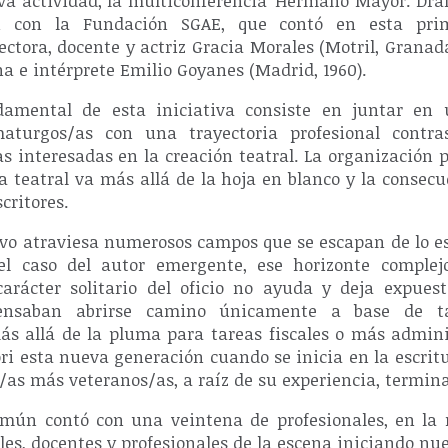
va actividad, la multiconferencia 'Hermano Mayor. Dr
ón con la Fundación SGAE, que contó en esta pri
ctora, docente y actriz Gracia Morales (Motril, Granada,
na e intérprete Emilio Goyanes (Madrid, 1960).
ndamental de esta iniciativa consiste en juntar e
maturgos/as con una trayectoria profesional contr
s interesadas en la creación teatral. La organización 
a teatral va más allá de la hoja en blanco y la consec
critores.
ivo atraviesa numerosos campos que se escapan de lo es
el caso del autor emergente, ese horizonte complej
carácter solitario del oficio no ayuda y deja expue
ensaban abrirse camino únicamente a base de t
s allá de la pluma para tareas fiscales o más admini
ri esta nueva generación cuando se inicia en la escritu
/as más veteranos/as, a raíz de su experiencia, termin
mún contó con una veintena de profesionales, en la 
ales, docentes y profesionales de la escena iniciando nu