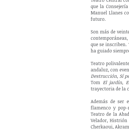
Teatro Central c
que la Consejerí
Manuel Llanes co
futuro.
Son más de veinte
contemporáneas, 
que se inscriben.
ha guiado siempre 
Teatro polivalent
andaluz, con even
Destrucción
,
Sí p
Tom
El jardín
,
E
trayectoria de la 
Además de ser e
flamenco y pop-
Teatro de la Aba
Velador, Histrión
Cherkaoui, Akram 