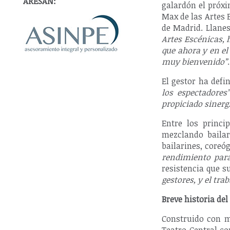
ARESAN:
galardón el próxi
Max de las Artes 
de Madrid. Llane
Artes Escénicas, 
que ahora y en el
muy bienvenido”
.
El gestor ha defi
los espectadores”
propiciado sinerg
Entre los princi
mezclando bailar
bailarines, coreó
rendimiento para
resistencia que s
gestores, y el tra
Breve historia del
Construido con mo